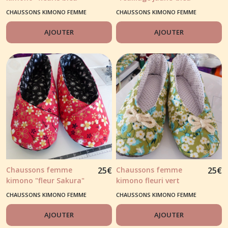
blanc" et empiècement
et bouton tissu liège
CHAUSSONS KIMONO FEMME
CHAUSSONS KIMONO FEMME
papillon
AJOUTER
AJOUTER
Chaussons femme
25
€
Chaussons femme
25
€
kimono "fleur Sakura"
kimono fleuri vert
rouge
japonais
CHAUSSONS KIMONO FEMME
CHAUSSONS KIMONO FEMME
AJOUTER
AJOUTER