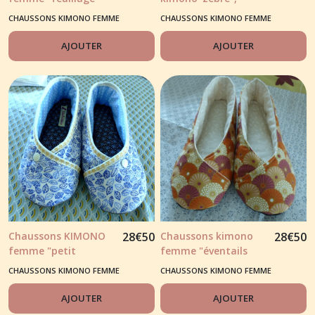
framboise"
couleur orange corail
CHAUSSONS KIMONO FEMME
CHAUSSONS KIMONO FEMME
AJOUTER
AJOUTER
Chaussons KIMONO
28
€
50
Chaussons kimono
28
€
50
femme "petit
femme "éventails
feuillage bleu" fond
japonais"
CHAUSSONS KIMONO FEMME
CHAUSSONS KIMONO FEMME
blanc
orange/bordeaux
AJOUTER
AJOUTER