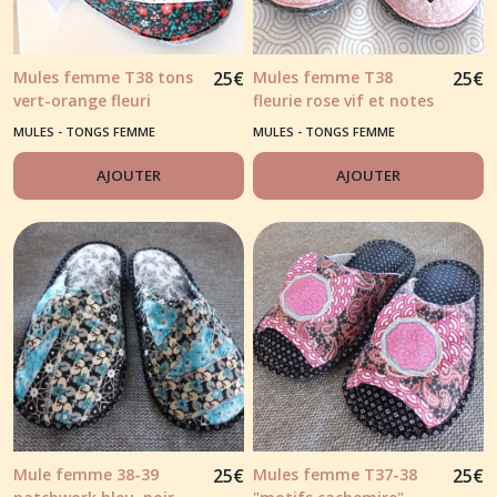
Mules femme T38 tons
25
€
Mules femme T38
25
€
vert-orange fleuri
fleurie rose vif et notes
de noir et gris
MULES - TONGS FEMME
MULES - TONGS FEMME
AJOUTER
AJOUTER
Mule femme 38-39
25
€
Mules femme T37-38
25
€