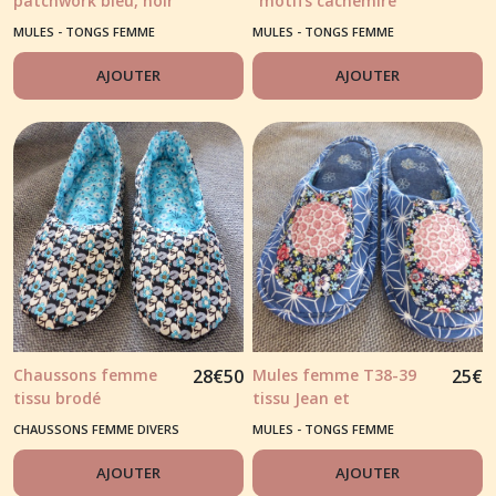
patchwork bleu, noir
"motifs cachemire"
fond noir
MULES - TONGS FEMME
MULES - TONGS FEMME
AJOUTER
AJOUTER
Chaussons femme
28
€
50
Mules femme T38-39
25
€
tissu brodé
tissu Jean et
"fleurettes bleues"
empiècement dessus de
CHAUSSONS FEMME DIVERS
MULES - TONGS FEMME
pieds bleu
AJOUTER
AJOUTER