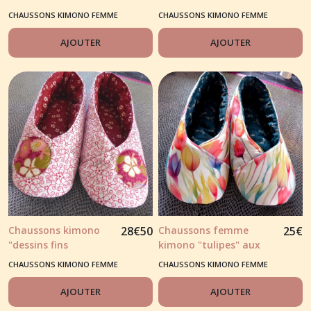
coquelicots" fond noir
au fond blanc"
CHAUSSONS KIMONO FEMME
CHAUSSONS KIMONO FEMME
AJOUTER
AJOUTER
Chaussons kimono
28
€
50
Chaussons femme
25
€
"dessins fins
kimono "tulipes" aux
modernes" rouge
multiples couleurs
CHAUSSONS KIMONO FEMME
CHAUSSONS KIMONO FEMME
AJOUTER
AJOUTER