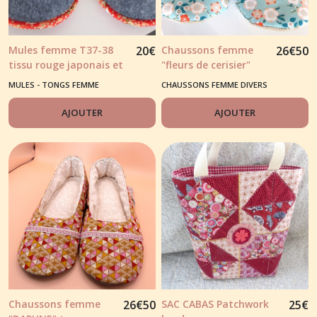
Mules femme T37-38
20
€
Chaussons femme
26
€
50
tissu rouge japonais et
"fleurs de cerisier"
feutrine grise
tons bleu clair et
MULES - TONGS FEMME
CHAUSSONS FEMME DIVERS
notes orange
AJOUTER
AJOUTER
Chaussons femme
26
€
50
SAC CABAS Patchwork
25
€