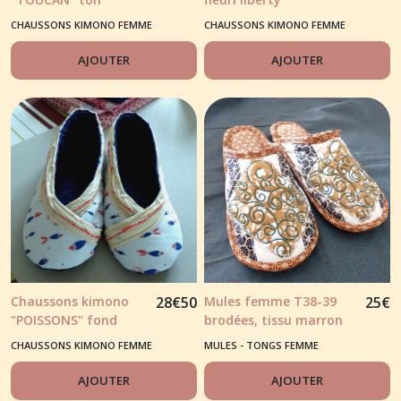
vert/jaune
CHAUSSONS KIMONO FEMME
CHAUSSONS KIMONO FEMME
AJOUTER
AJOUTER
Chaussons kimono
28
€
50
Mules femme T38-39
25
€
"POISSONS" fond
brodées, tissu marron
écru et motifs bleus
et motifs japonisants
CHAUSSONS KIMONO FEMME
MULES - TONGS FEMME
AJOUTER
AJOUTER