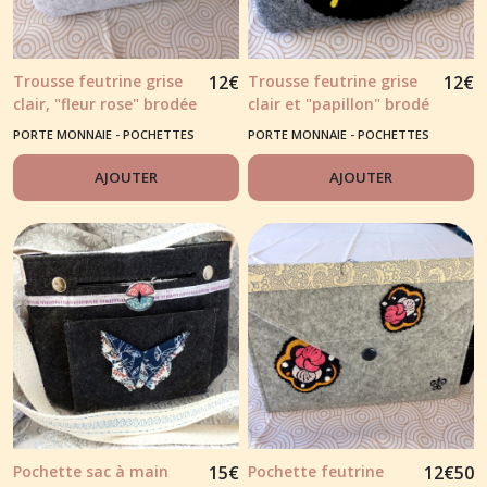
Trousse feutrine grise
12
€
Trousse feutrine grise
12
€
clair, "fleur rose" brodée
clair et "papillon" brodé
PORTE MONNAIE - POCHETTES
PORTE MONNAIE - POCHETTES
BRODÉES
BRODÉES
AJOUTER
AJOUTER
Pochette sac à main
15
€
Pochette feutrine
12
€
50