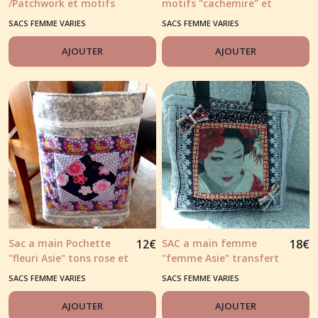
/Patchwork et motifs
motifs "cachemire" et
shashiko
broderie feuillage main
SACS FEMME VARIES
SACS FEMME VARIES
libre
AJOUTER
AJOUTER
Sac a main Pochette
12
€
SAC a main femme
18
€
"fleuri Asie" tons rose et
"femme Asie" transfert
bleu
de photo, ton rouge
SACS FEMME VARIES
SACS FEMME VARIES
avec fond noir
AJOUTER
AJOUTER