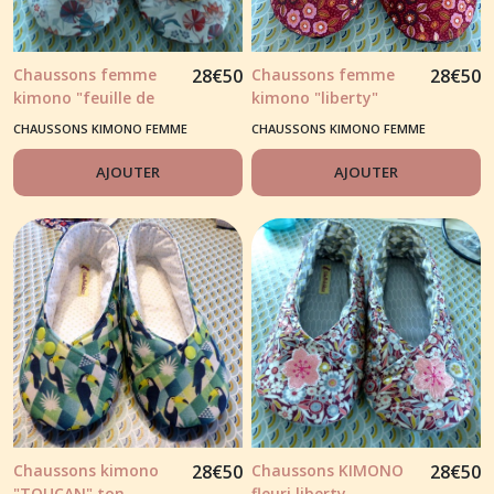
Chaussons femme
28
€
50
Chaussons femme
28
€
50
kimono "feuille de
kimono "liberty"
nénuphars" tons
rouge/rose
CHAUSSONS KIMONO FEMME
CHAUSSONS KIMONO FEMME
beige/vert/orange
AJOUTER
AJOUTER
Chaussons kimono
28
€
50
Chaussons KIMONO
28
€
50
"TOUCAN" ton
fleuri liberty