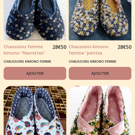
Chaussons femme
28
€
50
Chaussons kimono
28
€
50
kimono "fleurettes"
femme "petites
fonds bleu, rouge,
fleurs" fond noir
CHAUSSONS KIMONO FEMME
CHAUSSONS KIMONO FEMME
jaune, saumoné
AJOUTER
AJOUTER