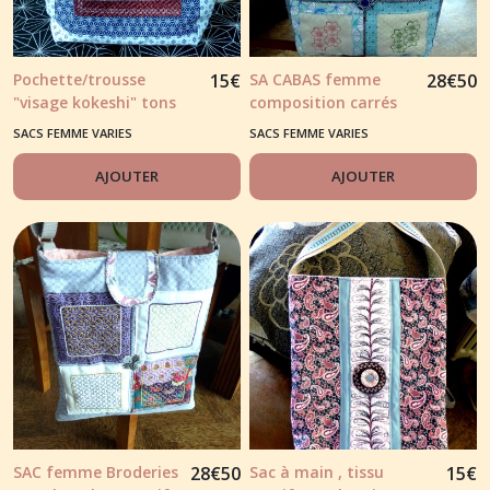
Pochette/trousse
15
€
SA CABAS femme
28
€
50
"visage kokeshi" tons
composition carrés
bleu/mauve
SHASHIKO
SACS FEMME VARIES
SACS FEMME VARIES
AJOUTER
AJOUTER
SAC femme Broderies
28
€
50
Sac à main , tissu
15
€