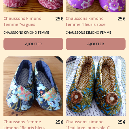
Chaussons kimono
25
€
Chaussons kimono
25
€
femme "vagues
femme "fleuris rose-
japonaises" rouge
mauve"
CHAUSSONS KIMONO FEMME
CHAUSSONS KIMONO FEMME
AJOUTER
AJOUTER
Chaussons femme
25
€
Chaussons kimono
25
€
kimono "fleuris bleu-
"feuillage jaune-bleu"