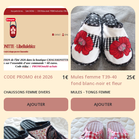
CODE PROMO été 2026
1
€
Mules femme T39-40
25
€
fond blanc-noir et fleur
rouge appliqué dessus
CHAUSSONS FEMME DIVERS
MULES - TONGS FEMME
de pied
AJOUTER
AJOUTER