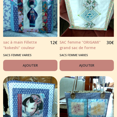
sac à main Fillette
12
€
SAC femme "ORIGAMI"
30
€
"kokeshi" couleur
grand sac de forme
bleu/mauve/rose
carré, fond écru
SACS FEMME VARIES
SACS FEMME VARIES
AJOUTER
AJOUTER