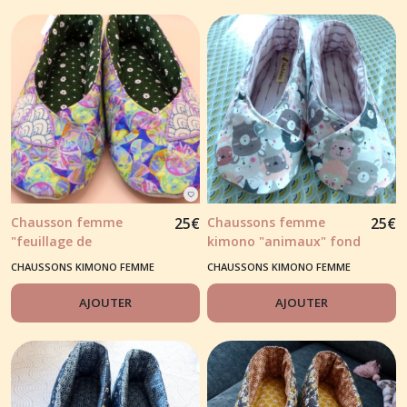
Chausson femme
25
€
Chaussons femme
25
€
"feuillage de
kimono "animaux" fond
nénuphars" tons
couleurs claires
CHAUSSONS KIMONO FEMME
CHAUSSONS KIMONO FEMME
vert/violet
AJOUTER
AJOUTER