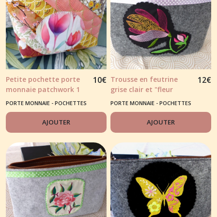
Petite pochette porte
10
€
Trousse en feutrine
12
€
monnaie patchwork 1
grise clair et "fleur
imaginaire" brodée
PORTE MONNAIE - POCHETTES
PORTE MONNAIE - POCHETTES
BRODÉES
BRODÉES
AJOUTER
AJOUTER