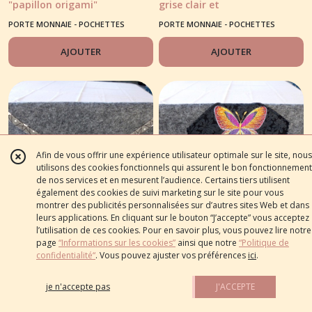
"papillon origami"
grise clair et
Emblèmes japonaises
PORTE MONNAIE - POCHETTES
PORTE MONNAIE - POCHETTES
brodées 2
BRODÉES
BRODÉES
AJOUTER
AJOUTER
Afin de vous offrir une expérience utilisateur optimale sur le site, nous
utilisons des cookies fonctionnels qui assurent le bon fonctionnement
de nos services et en mesurent l’audience. Certains tiers utilisent
également des cookies de suivi marketing sur le site pour vous
montrer des publicités personnalisées sur d’autres sites Web et dans
leurs applications. En cliquant sur le bouton “J’accepte” vous acceptez
l’utilisation de ces cookies. Pour en savoir plus, vous pouvez lire notre
Pochette feutrine,
12
€
50
Pochette Feutrine
12
€
50
page
“Informations sur les cookies”
ainsi que notre
“Politique de
ornée emblême
grise, ornée d'un joli
confidentialité“
. Vous pouvez ajuster vos préférences
ici
.
japonaise brodée
papillon brodé
PORTE MONNAIE - POCHETTES
PORTE MONNAIE - POCHETTES
BRODÉES
BRODÉES
je n'accepte pas
J'ACCEPTE
AJOUTER
AJOUTER