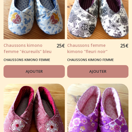
Chaussons kimono
25
€
Chaussons femme
25
€
femme "écureuils" bleu
kimono "fleuri noir"
fond écru
fond blanc
CHAUSSONS KIMONO FEMME
CHAUSSONS KIMONO FEMME
AJOUTER
AJOUTER