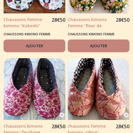
Chaussons femme
28
€
50
Chaussons kimono
28
€
50
kimono "Kokeshi"
femme "fleur de
fond blanc
coton et libellule"
CHAUSSONS KIMONO FEMME
CHAUSSONS KIMONO FEMME
AJOUTER
AJOUTER
Chaussons kimono
28
€
50
chaussons femme
28
€
50
femme "feuillage
kimono 'zèbre",