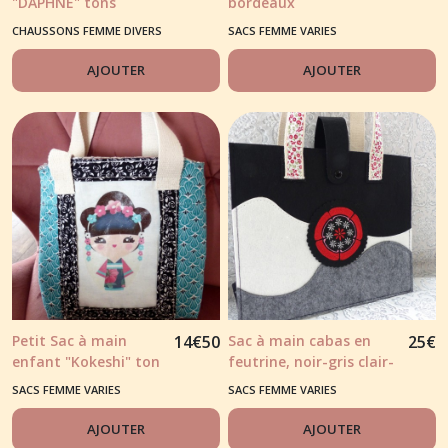
"DAPHNE" tons
bordeaux
rouge/rose/jaune
CHAUSSONS FEMME DIVERS
SACS FEMME VARIES
AJOUTER
AJOUTER
Petit Sac à main
14
€
50
Sac à main cabas en
25
€
enfant "Kokeshi" ton
feutrine, noir-gris clair-
vert et transfert
blanc et broderie
SACS FEMME VARIES
SACS FEMME VARIES
image
AJOUTER
AJOUTER