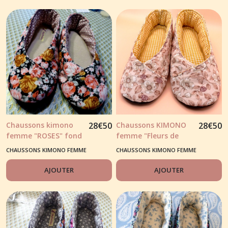
Chaussons kimono
28
€
50
Chaussons KIMONO
28
€
50
femme "ROSES" fond
femme "Fleurs de
noir et tons
cerisiers" tons
CHAUSSONS KIMONO FEMME
CHAUSSONS KIMONO FEMME
rose/moutarde
naturels et tissu
vichy jaune
AJOUTER
AJOUTER