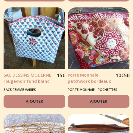
SAC DESSINS MODERNE
15
€
Porte Monnaie
10
€
50
rouge/noir fond blanc
patchwork bordeaux
SACS FEMME VARIES
PORTE MONNAIE - POCHETTES
BRODÉES
AJOUTER
AJOUTER