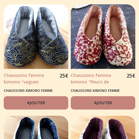
Chaussons femme
25
€
Chaussons femme
25
€
kimono "vagues
kimono "fleurs de
japonaises" noir et
cerisier" ton rouge
CHAUSSONS KIMONO FEMME
CHAUSSONS KIMONO FEMME
dorures
AJOUTER
AJOUTER