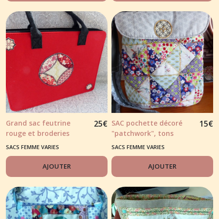
Grand sac feutrine
25
€
SAC pochette décoré
15
€
rouge et broderies
"patchwork", tons
quilting libre
bleu/gris
SACS FEMME VARIES
SACS FEMME VARIES
AJOUTER
AJOUTER