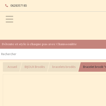
0628357185
Détente et style à chaque pas avec Chaussonitte
Accueil
BIJOUX Brodés
bracelets brodés
Bracelet brodé 