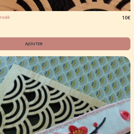
brodé
10
€
AJOUTER