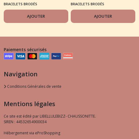
cerisier"
jaune/orange sur fond
BRACELETS BRODÉS
BRACELETS BRODÉS
liège
AJOUTER
AJOUTER
Paiements sécurisés
Navigation
Conditions Générales de vente
Mentions légales
Ce site est édité par LIBELLULEBIZZ- CHAUSSONITTE.
SIREN : 44532654900034
Hébergement via eProShopping