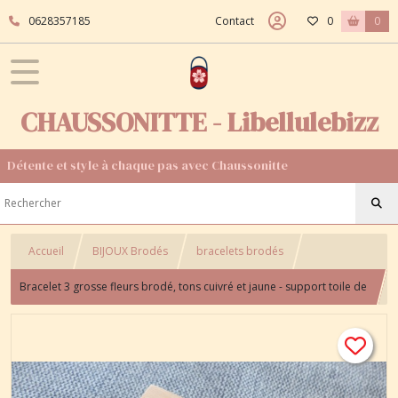
0628357185
Contact
0
0
CHAUSSONITTE - Libellulebizz
Détente et style à chaque pas avec Chaussonitte
Accueil
BIJOUX Brodés
bracelets brodés
Bracelet 3 grosse fleurs brodé, tons cuivré et jaune - support toile de
jute