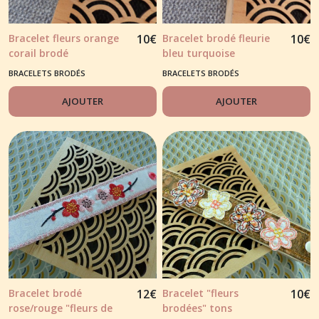
Bracelet fleurs orange
10
€
Bracelet brodé fleurie
10
€
corail brodé
bleu turquoise
BRACELETS BRODÉS
BRACELETS BRODÉS
AJOUTER
AJOUTER
Bracelet brodé
12
€
Bracelet "fleurs
10
€
rose/rouge "fleurs de
brodées" tons