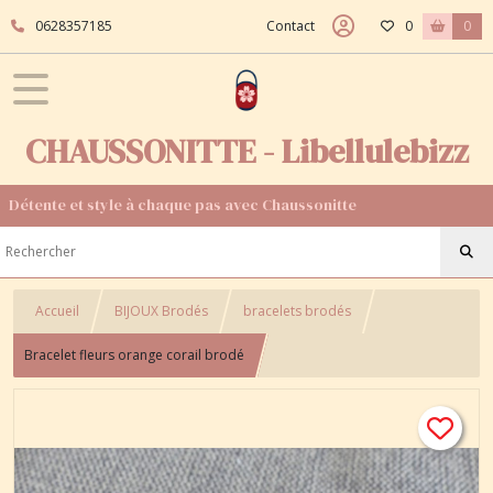
0628357185
Contact
0
0
CHAUSSONITTE - Libellulebizz
Détente et style à chaque pas avec Chaussonitte
Accueil
BIJOUX Brodés
bracelets brodés
Bracelet fleurs orange corail brodé