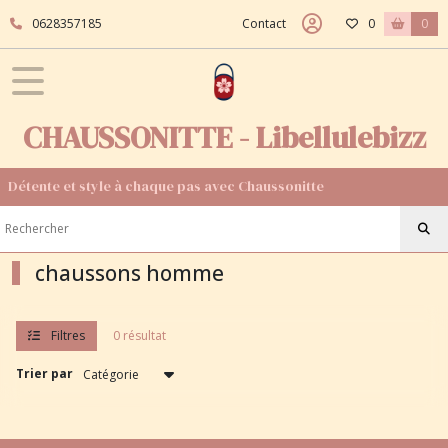
Fermer
0628357185
Contact
0
0
FILTRES
Tous
CHAUSSONITTE - Libellulebizz
les
produits
Détente et style à chaque pas avec Chaussonitte
Afficher
les
chaussons homme
résultats
Filtres
0 résultat
Trier par