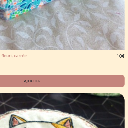
fleuri, carrée
10
€
AJOUTER