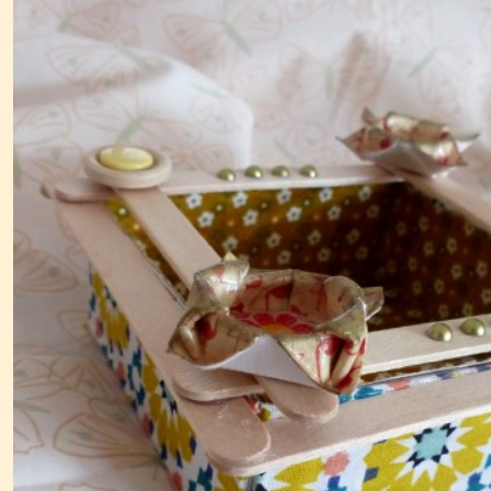
RESINE
-
Fleurs
et
bijoux
(29)
Napperons
déco
(10)
Toile
Textile
Déco
(5)
PAPILLONS
DECO
(6)