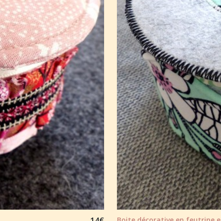
14
€
Boite décorative en feutrine et