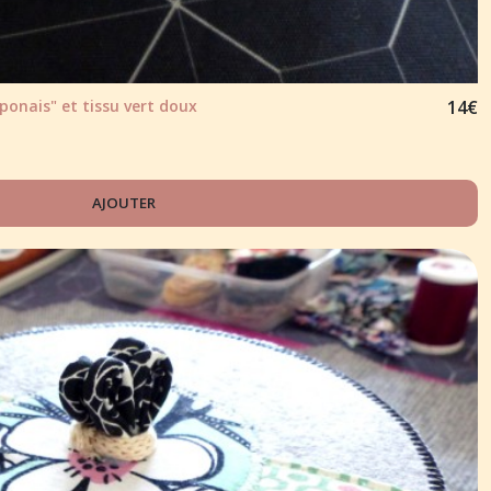
ponais" et tissu vert doux
14
€
AJOUTER