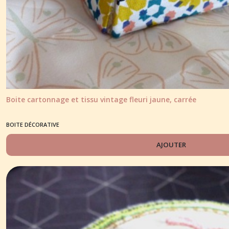
Afficher
les
résultats
Boite cartonnage et tissu vintage fleuri jaune, carrée
BOITE DÉCORATIVE
AJOUTER