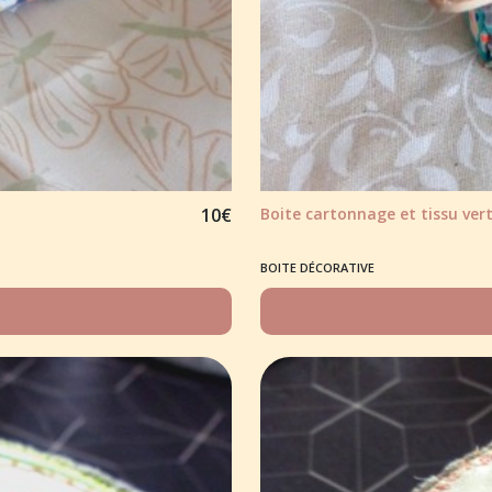
10
€
Boite cartonnage et tissu vert 
BOITE DÉCORATIVE