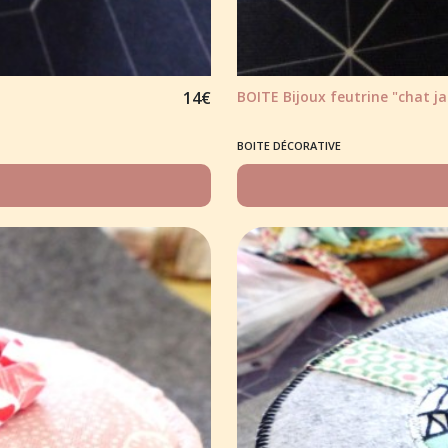
14
€
BOITE Bijoux feutrine "chat ja
BOITE DÉCORATIVE