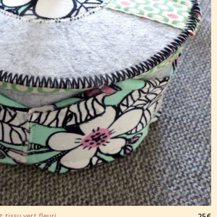
 tissu vert fleuri
25
€