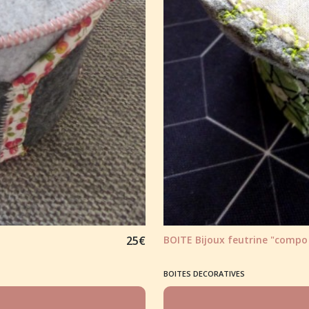
25
€
BOITE Bijoux feutrine "compo f
BOITES DECORATIVES