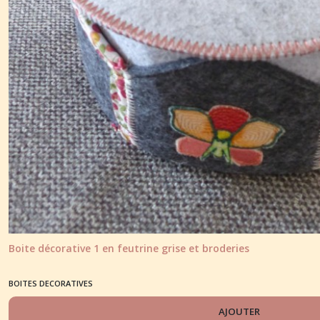
Boite décorative 1 en feutrine grise et broderies
BOITES DECORATIVES
AJOUTER