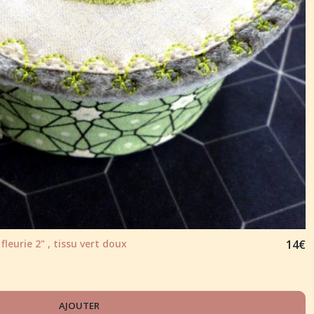
leurie 2" , tissu vert doux
14
€
AJOUTER