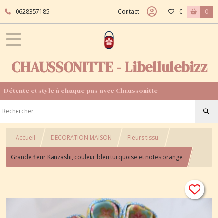
0628357185
Contact
0
0
CHAUSSONITTE - Libellulebizz
Détente et style à chaque pas avec Chaussonitte
Accueil
DECORATION MAISON
Fleurs tissu.
Grande fleur Kanzashi, couleur bleu turquoise et notes orange