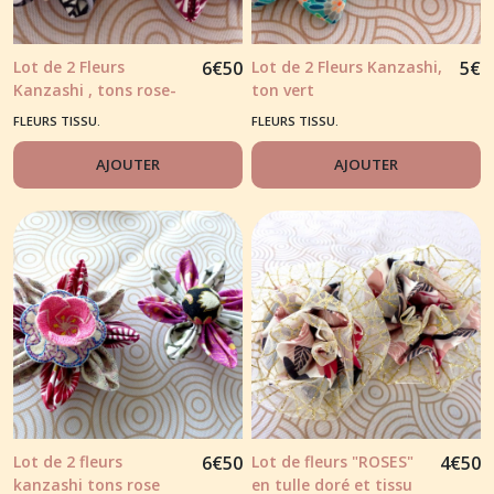
Lot de 2 Fleurs
6
€
50
Lot de 2 Fleurs Kanzashi,
5
€
Kanzashi , tons rose-
ton vert
gris
FLEURS TISSU.
FLEURS TISSU.
AJOUTER
AJOUTER
Lot de 2 fleurs
6
€
50
Lot de fleurs "ROSES"
4
€
50
kanzashi tons rose
en tulle doré et tissu