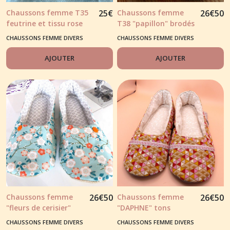
Chaussons femme T35
25
€
Chaussons femme
26
€
50
feutrine et tissu rose
T38 "papillon" brodés
"rosace brodée dessus
CHAUSSONS FEMME DIVERS
CHAUSSONS FEMME DIVERS
de pieds.
AJOUTER
AJOUTER
Chaussons femme
26
€
50
Chaussons femme
26
€
50
"fleurs de cerisier"
"DAPHNE" tons
tons bleu clair et
rouge/rose/jaune
CHAUSSONS FEMME DIVERS
CHAUSSONS FEMME DIVERS
notes orange