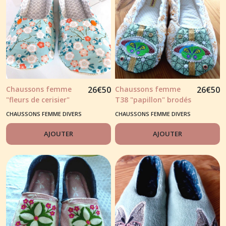
Chaussons femme
26
€
50
Chaussons femme
26
€
50
"fleurs de cerisier"
T38 "papillon" brodés
tons bleu clair et
CHAUSSONS FEMME DIVERS
CHAUSSONS FEMME DIVERS
notes orange
AJOUTER
AJOUTER