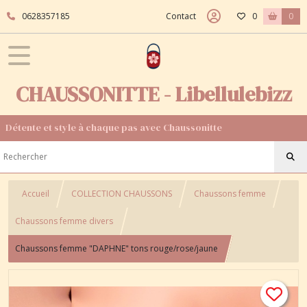
0628357185
Contact
0
0
CHAUSSONITTE - Libellulebizz
Détente et style à chaque pas avec Chaussonitte
Accueil
COLLECTION CHAUSSONS
Chaussons femme
Chaussons femme divers
Chaussons femme "DAPHNE" tons rouge/rose/jaune