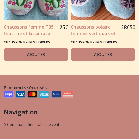
Chaussons femme T35
25
€
Chaussons polaire
28
€
50
feutrine et tissu rose
femme, vert doux et
"rosace brodée dessus
papillon brodé
CHAUSSONS FEMME DIVERS
CHAUSSONS FEMME DIVERS
de pieds.
AJOUTER
AJOUTER
Paiements sécurisés
Navigation
Conditions Générales de vente