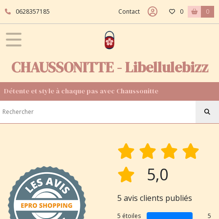
0628357185
Contact
0
0
CHAUSSONITTE - Libellulebizz
Détente et style à chaque pas avec Chaussonitte
5,0
5 avis clients publiés
5 étoiles
5