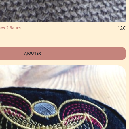
es 2 fleurs
12
€
AJOUTER