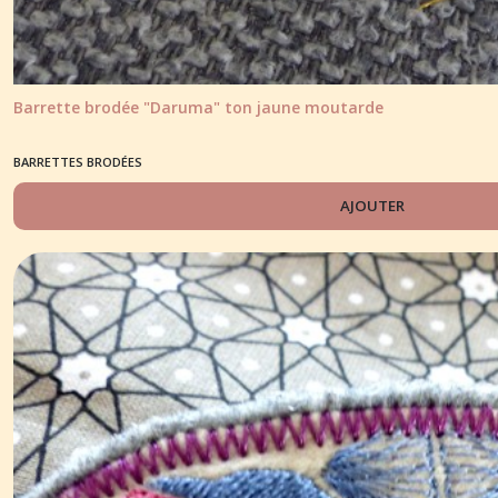
Barrette brodée "Daruma" ton jaune moutarde
BARRETTES BRODÉES
AJOUTER