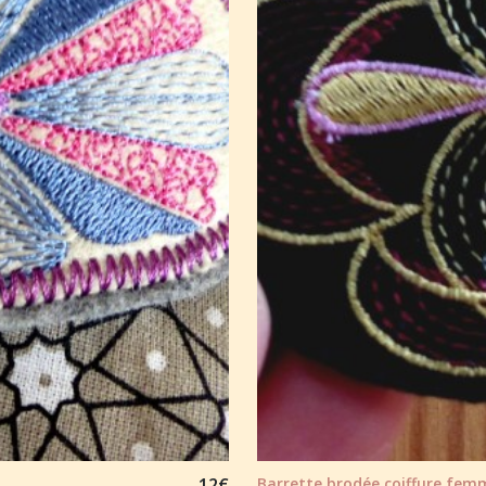
12
€
Barrette brodée coiffure femm