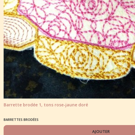
Barrette brodée 1, tons rose-jaune doré
BARRETTES BRODÉES
AJOUTER