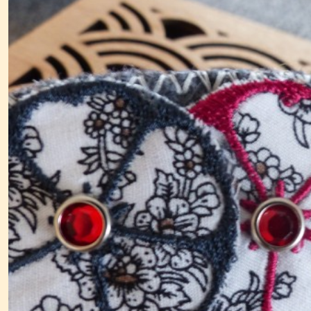
Pendentifs
-
colliers
(1)
Piques
Broches
(8)
Afficher
les
résultats