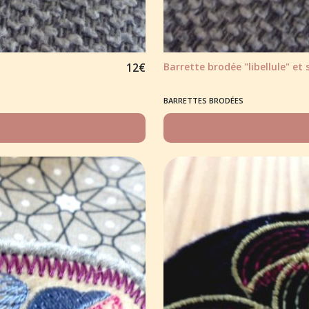
12
€
Barrette brodée "libellule" et s
BARRETTES BRODÉES