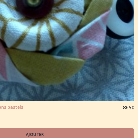
ns pastels
8
€
50
AJOUTER