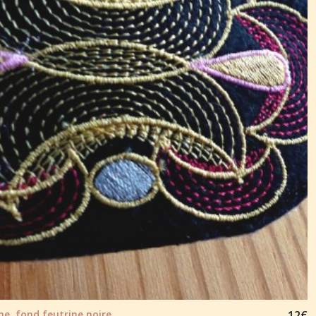
e, fond feutrine noire
12
€