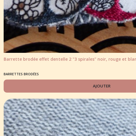
Barrette brodée effet dentelle 2 "3 spirales" noir, rouge et bla
BARRETTES BRODÉES
AJOUTER