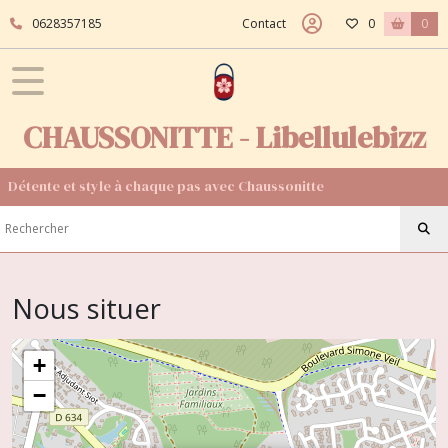
0628357185
Contact
0
0
CHAUSSONITTE - Libellulebizz
Détente et style à chaque pas avec Chaussonitte
Nous situer
+
−