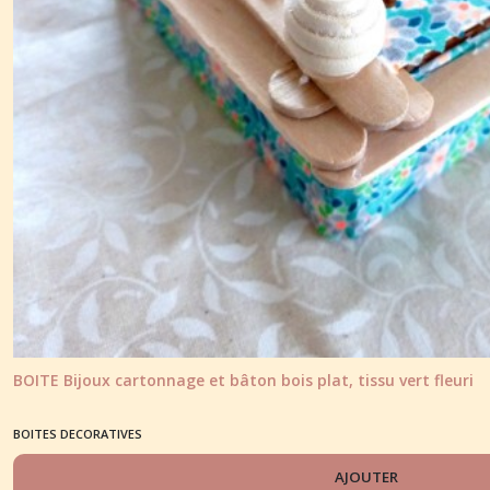
BOITE Bijoux cartonnage et bâton bois plat, tissu vert fleuri
BOITES DECORATIVES
AJOUTER