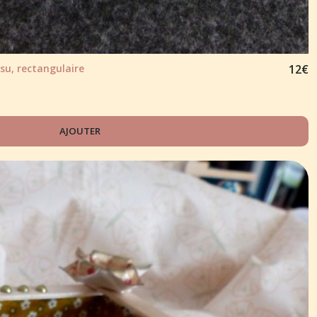
su, rectangulaire
12
€
AJOUTER