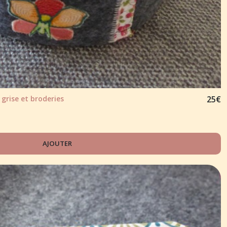
 grise et broderies
25
€
AJOUTER