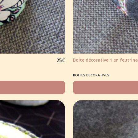
25
€
Boite décorative 1 en feutrine
BOITES DECORATIVES