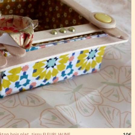
ton bois plat, tissu FLEURI JAUNE
10
€