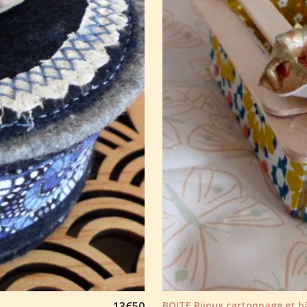
13
€
50
BOITE Bijoux cartonnage et bâ