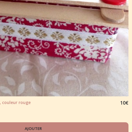
, couleur rouge
10
€
AJOUTER