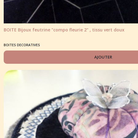
BOITE Bijoux feutrine "compo fleurie 2" , tissu vert doux
BOITES DECORATIVES
AJOUTER