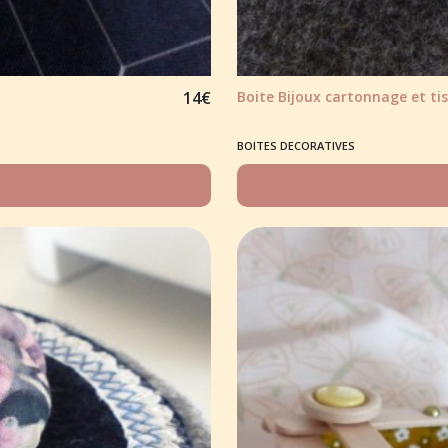
14
€
Boite Bijoux cartonnage et tis
BOITES DECORATIVES