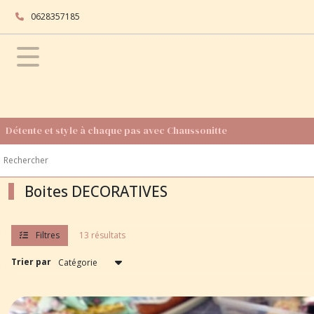
Fermer
0628357185
FILTRES
Tous
les
produits
Détente et style à chaque pas avec Chaussonitte
DECORATION
MAISON
OBJETS
Décoratifs
Boites DECORATIVES
Boites
DECORATIVES
Filtres
13 résultats
(13)
Trier par
Boîtes
BIJOUX
(3)