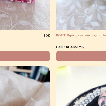
10
€
BOITE Bijoux cartonnage et bât
BOITES DECORATIVES