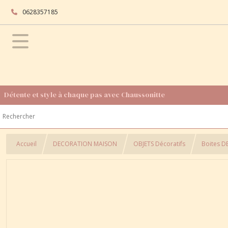
0628357185
Détente et style à chaque pas avec Chaussonitte
Accueil
DECORATION MAISON
OBJETS Décoratifs
Boites D