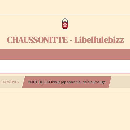
CHAUSSONITTE - Libellulebizz
ECORATIVES
BOITE BIJOUX tissus japonais fleuris bleu/rouge