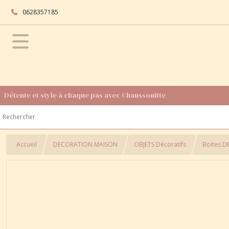
0628357185
Détente et style à chaque pas avec Chaussonitte
Accueil
DECORATION MAISON
OBJETS Décoratifs
Boites D