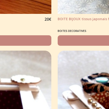
20
€
BOITE BIJOUX tissus japonais f
BOITES DECORATIVES