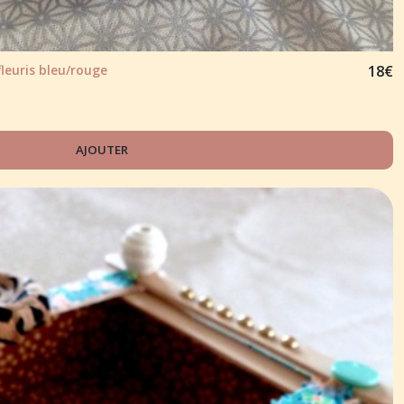
leuris bleu/rouge
18
€
AJOUTER