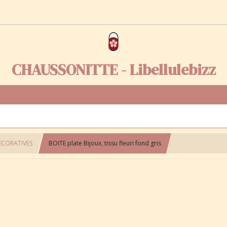
CHAUSSONITTE - Libellulebizz
ECORATIVES
BOITE plate Bijoux, tissu fleuri fond gris