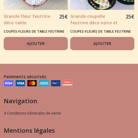
Grande Fleur feutrine
25
€
Grande coupelle
25
€
déco table
feutrine déco noire et
multi-couleurs
COUPES-FLEURS DE TABLE FEUTRINE
COUPES-FLEURS DE TABLE FEUTRINE
AJOUTER
AJOUTER
Paiements sécurisés
Navigation
Conditions Générales de vente
Mentions légales