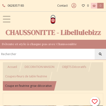
0628357185
Contact
0
0
CHAUSSONITTE - Libellulebizz
Détente et style à chaque pas avec Chaussonitte
Accueil
DECORATION MAISON
OBJETS Décoratifs
Coupes-fleurs de table feutrine
Coupe en feutrine grise décorative