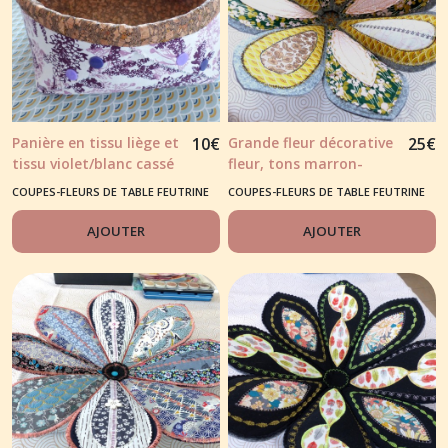
Panière en tissu liège et
10
€
Grande fleur décorative
25
€
tissu violet/blanc cassé
fleur, tons marron-
jaune moutarde
COUPES-FLEURS DE TABLE FEUTRINE
COUPES-FLEURS DE TABLE FEUTRINE
AJOUTER
AJOUTER