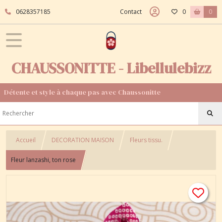
0628357185
Contact
0
0
CHAUSSONITTE - Libellulebizz
Détente et style à chaque pas avec Chaussonitte
Accueil
DECORATION MAISON
Fleurs tissu.
Fleur lanzashi, ton rose