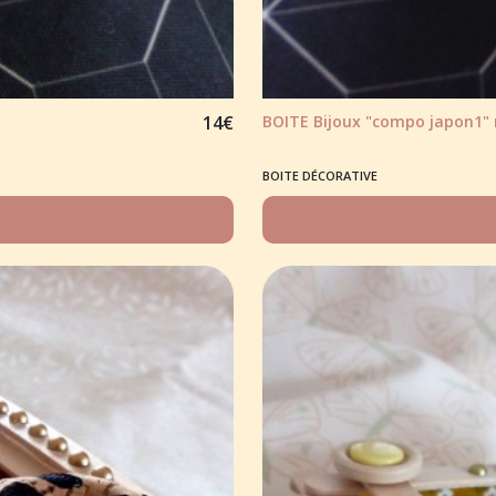
14
€
BOITE Bijoux "compo japon1" 
BOITE DÉCORATIVE