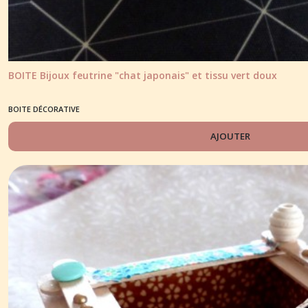
BOITE Bijoux feutrine "chat japonais" et tissu vert doux
BOITE DÉCORATIVE
AJOUTER