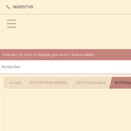
0628357185
Détente et style à chaque pas avec Chaussonitte
Accueil
DECORATION MAISON
BOITE Décorative
BOITE bij