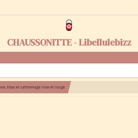
CHAUSSONITTE - Libellulebizz
oux, tissu et cartonnage rose et rouge