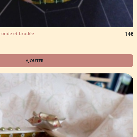
ronde et brodée
14
€
AJOUTER