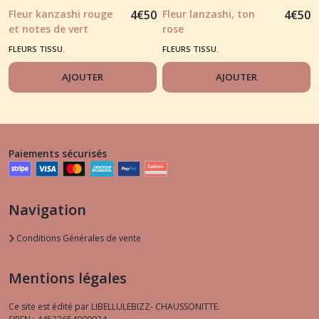
Fleur kanzashi rouge
4
€
50
Fleur lanzashi, ton
4
€
50
et notes de vert
rose
FLEURS TISSU.
FLEURS TISSU.
AJOUTER
AJOUTER
Paiements sécurisés
Navigation
Conditions Générales de vente
Mentions légales
Ce site est édité par LIBELLULEBIZZ- CHAUSSONITTE.