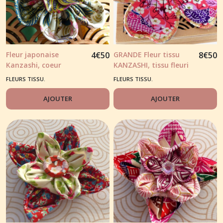
Fleur japonaise
4
€
50
GRANDE Fleur tissu
8
€
50
Kanzashi, coeur
KANZASHI, tissu fleuri
polymère.
rose
FLEURS TISSU.
FLEURS TISSU.
AJOUTER
AJOUTER