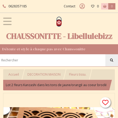
0628357185
Contact
0
0
CHAUSSONITTE - Libellulebizz
Détente et style à chaque pas avec Chaussonitte
Accueil
DECORATION MAISON
Fleurs tissu.
Lot 2 fleurs Kanzashi dans les tons de jaune/orangé au coeur brodé