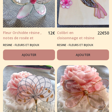
Fleur Orchidée résine ,
12
€
Colibri en
22
€
50
notes de rosée et
cloisonnage et résine
pailleté doré
rose - noir et fil doré
RESINE - FLEURS ET BIJOUX
RESINE - FLEURS ET BIJOUX
AJOUTER
AJOUTER