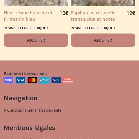
Fleur résine blanche et
10
€
Papillon en résine fin
12
€
fil très fin bleu
translucide et notes
agrémenté de feuille
douces couleurs
RESINE - FLEURS ET BIJOUX
RESINE - FLEURS ET BIJOUX
d'or
AJOUTER
AJOUTER
Paiements sécurisés
Navigation
Conditions Générales de vente
Mentions légales