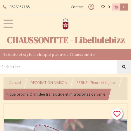
0628357185
Contact
0
0
CHAUSSONITTE - Libellulebizz
Détente et style à chaque pas avec Chaussonitte
Accueil
DECORATION MAISON
RESINE - Fleurs et bijoux
Pique broche Orchidée translucide et micros billes de verre