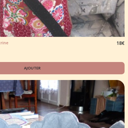
trine
18
€
AJOUTER