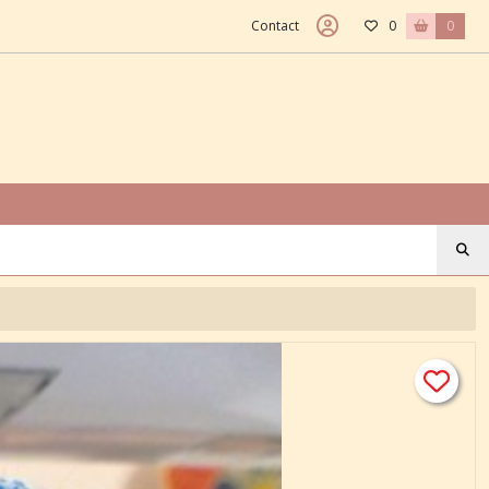
Contact
0
0