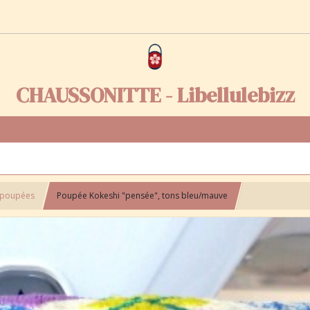
CHAUSSONITTE - Libellulebizz
 poupées
Poupée Kokeshi "pensée", tons bleu/mauve