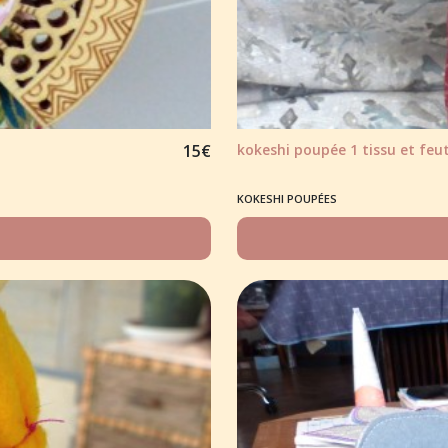
15
€
kokeshi poupée 1 tissu et feu
KOKESHI POUPÉES