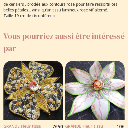
de cerisiers , brodée aux contours rose pour faire ressortir ces
belles pétales... ainsi qu'un tissu lumineux rose vif alterné.
Taille 19 cm de circonférence.
Vous pourriez aussi être intéressé
par
GRANDE Fleur tissu
7
€
50
GRANDE Fleur tissu
10
€