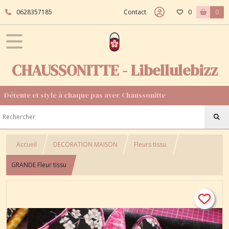
0628357185
Contact
0
0
CHAUSSONITTE - Libellulebizz
Détente et style à chaque pas avec Chaussonitte
Accueil
DECORATION MAISON
Fleurs tissu.
GRANDE Fleur tissu