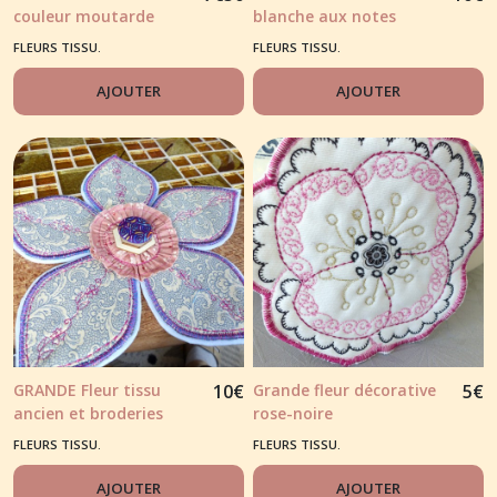
couleur moutarde
blanche aux notes
vert/orange brodée
FLEURS TISSU.
FLEURS TISSU.
AJOUTER
AJOUTER
GRANDE Fleur tissu
10
€
Grande fleur décorative
5
€
ancien et broderies
rose-noire
FLEURS TISSU.
FLEURS TISSU.
AJOUTER
AJOUTER