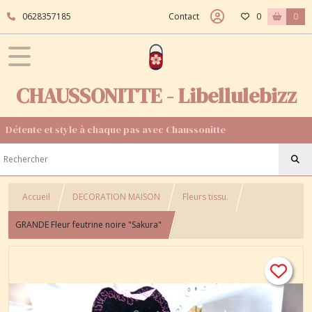
0628357185
Contact
0
0
CHAUSSONITTE - Libellulebizz
Détente et style à chaque pas avec Chaussonitte
Accueil
DECORATION MAISON
Fleurs tissu.
GRANDE Fleur feutrine noire "Sakura"