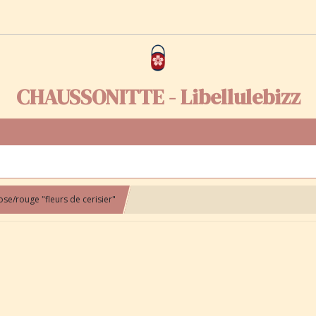
CHAUSSONITTE - Libellulebizz
se/rouge "fleurs de cerisier"