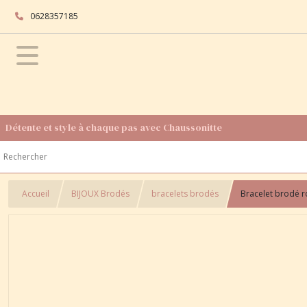
0628357185
Détente et style à chaque pas avec Chaussonitte
Accueil
BIJOUX Brodés
bracelets brodés
Bracelet brodé ro