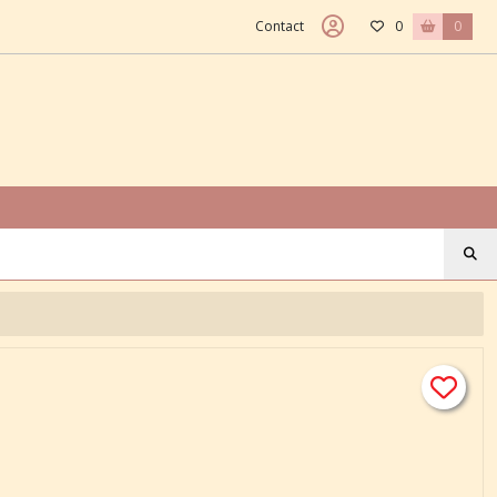
Contact
0
0