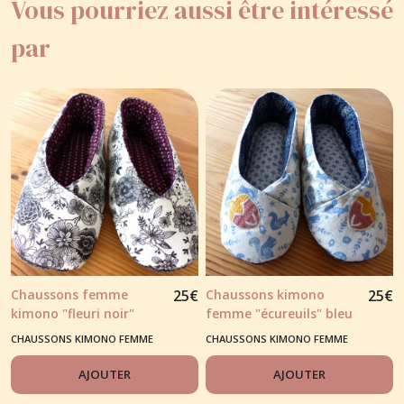
Vous pourriez aussi être intéressé
par
Chaussons femme
25
€
Chaussons kimono
25
€
kimono "fleuri noir"
femme "écureuils" bleu
fond blanc
fond écru
CHAUSSONS KIMONO FEMME
CHAUSSONS KIMONO FEMME
AJOUTER
AJOUTER