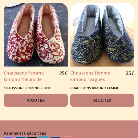
Chaussons femme
25
€
Chaussons femme
25
€
kimono "fleurs de
kimono "vagues
cerisier" ton rouge
japonaises" noir et
CHAUSSONS KIMONO FEMME
CHAUSSONS KIMONO FEMME
dorures
AJOUTER
AJOUTER
Paiements sécurisés