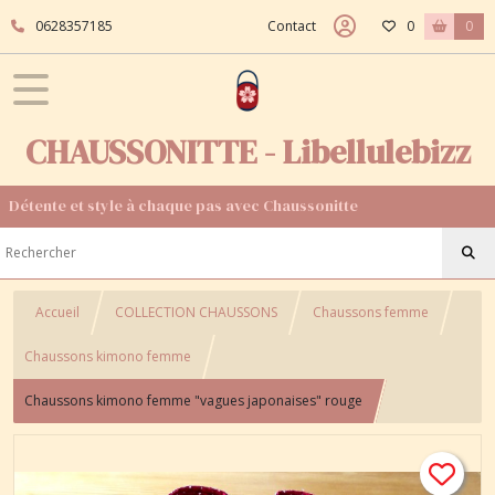
0628357185
Contact
0
0
CHAUSSONITTE - Libellulebizz
Détente et style à chaque pas avec Chaussonitte
Accueil
COLLECTION CHAUSSONS
Chaussons femme
Chaussons kimono femme
Chaussons kimono femme "vagues japonaises" rouge