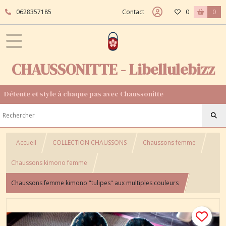
0628357185
Contact
0
0
CHAUSSONITTE - Libellulebizz
Détente et style à chaque pas avec Chaussonitte
Accueil
COLLECTION CHAUSSONS
Chaussons femme
Chaussons kimono femme
Chaussons femme kimono "tulipes" aux multiples couleurs