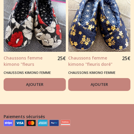
Chaussons femme
25
€
Chaussons femme
25
€
kimono "fleurs
kimono "fleuris doré"
coquelicots" fond noir
fond bleu marine
CHAUSSONS KIMONO FEMME
CHAUSSONS KIMONO FEMME
AJOUTER
AJOUTER
Paiements sécurisés