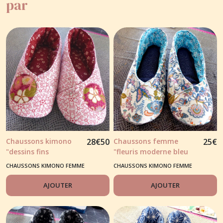
par
Chaussons kimono
28
€
50
Chaussons femme
25
€
"dessins fins
"fleuris moderne bleu
modernes" rouge
au fond blanc"
CHAUSSONS KIMONO FEMME
CHAUSSONS KIMONO FEMME
AJOUTER
AJOUTER