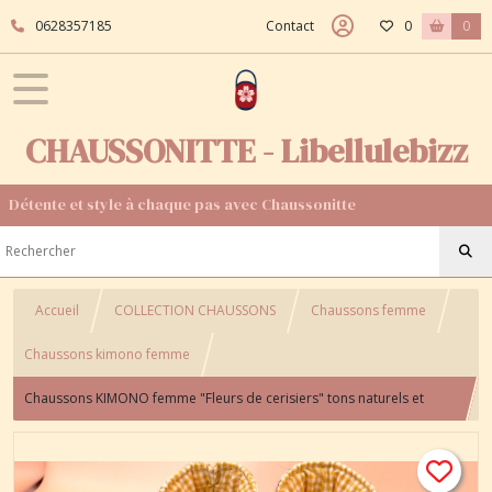
0628357185
Contact
0
0
CHAUSSONITTE - Libellulebizz
Détente et style à chaque pas avec Chaussonitte
Accueil
COLLECTION CHAUSSONS
Chaussons femme
Chaussons kimono femme
Chaussons KIMONO femme "Fleurs de cerisiers" tons naturels et
tissu vichy jaune