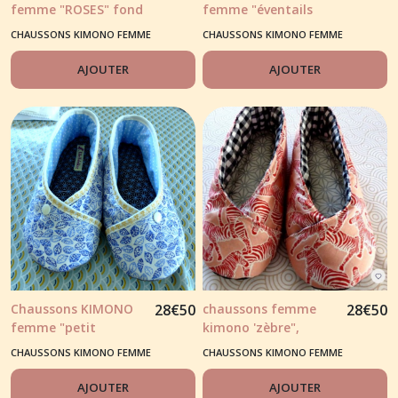
femme "ROSES" fond
femme "éventails
noir et tons
japonais"
CHAUSSONS KIMONO FEMME
CHAUSSONS KIMONO FEMME
rose/moutarde
orange/bordeaux
AJOUTER
AJOUTER
Chaussons KIMONO
28
€
50
chaussons femme
28
€
50
femme "petit
kimono 'zèbre",
feuillage bleu" fond
couleur orange corail
CHAUSSONS KIMONO FEMME
CHAUSSONS KIMONO FEMME
blanc
AJOUTER
AJOUTER