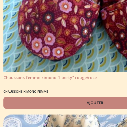
Chaussons femme kimono "liberty" rouge/rose
CHAUSSONS KIMONO FEMME
AJOUTER