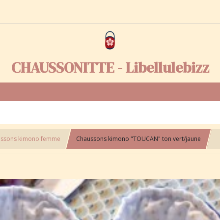
CHAUSSONITTE - Libellulebizz
ssons kimono femme
Chaussons kimono "TOUCAN" ton vert/jaune