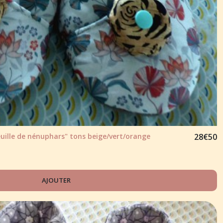
ille de nénuphars" tons beige/vert/orange
28
€
50
AJOUTER