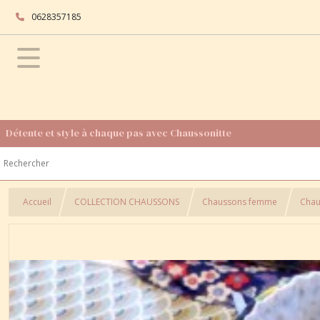
0628357185
Détente et style à chaque pas avec Chaussonitte
Accueil
COLLECTION CHAUSSONS
Chaussons femme
Chau