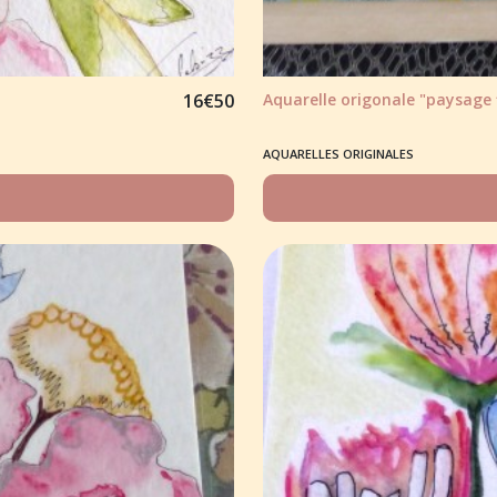
16
€
50
Aquarelle origonale "paysage f
AQUARELLES ORIGINALES