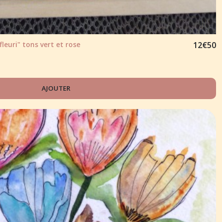
leuri" tons vert et rose
12
€
50
AJOUTER