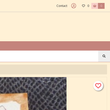
Contact
0
0