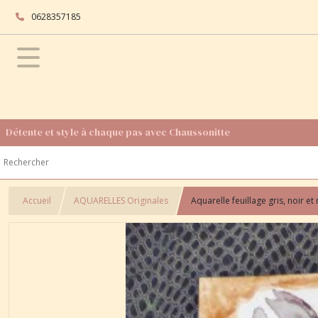
0628357185
Détente et style à chaque pas avec Chaussonitte
Accueil
AQUARELLES Originales
Aquarelle feuillage gris, noir e