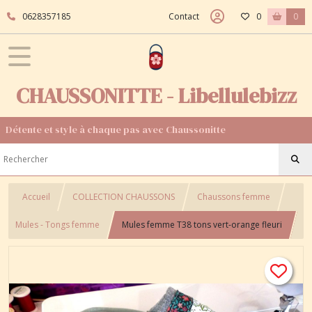
0628357185
Contact
0
0
CHAUSSONITTE - Libellulebizz
Détente et style à chaque pas avec Chaussonitte
Accueil
COLLECTION CHAUSSONS
Chaussons femme
Mules - Tongs femme
Mules femme T38 tons vert-orange fleuri