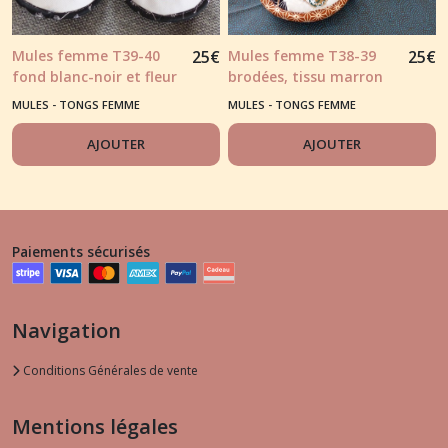
Mules femme T39-40
25
€
Mules femme T38-39
25
€
fond blanc-noir et fleur
brodées, tissu marron
rouge appliqué dessus
et motifs japonisants
MULES - TONGS FEMME
MULES - TONGS FEMME
de pied
AJOUTER
AJOUTER
Paiements sécurisés
Navigation
Conditions Générales de vente
Mentions légales