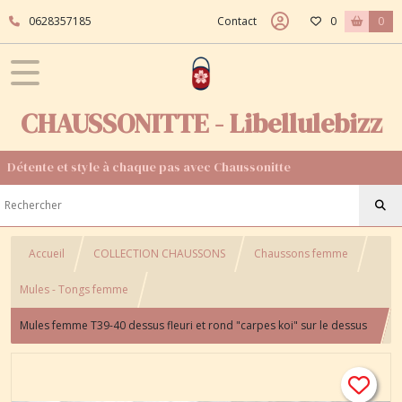
0628357185
Contact
0
0
CHAUSSONITTE - Libellulebizz
Détente et style à chaque pas avec Chaussonitte
Accueil
COLLECTION CHAUSSONS
Chaussons femme
Mules - Tongs femme
Mules femme T39-40 dessus fleuri et rond "carpes koi" sur le dessus
de pied