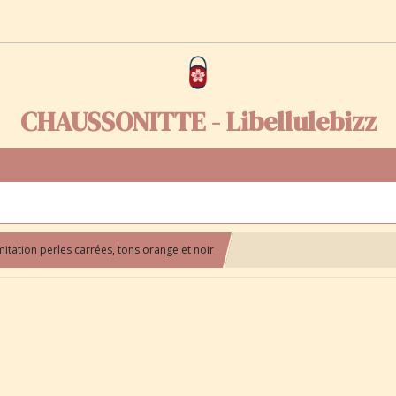
CHAUSSONITTE - Libellulebizz
itation perles carrées, tons orange et noir