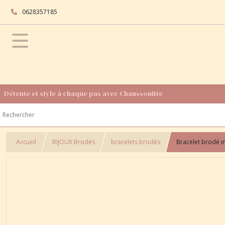
0628357185
Détente et style à chaque pas avec Chaussonitte
Accueil
BIJOUX Brodés
bracelets brodés
Bracelet brodé im