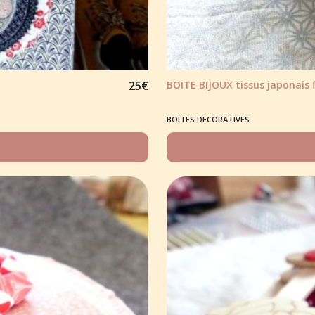
25
€
BOITE BIJOUX tissus japonais f
BOITES DECORATIVES