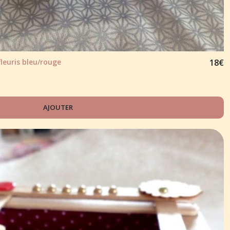
leuris bleu/rouge
18
€
AJOUTER