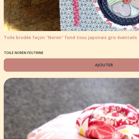
Toile brodée façon "Noren" fond tissu japonais gris éventails
TOILE NOREN FEUTRINE
AJOUTER