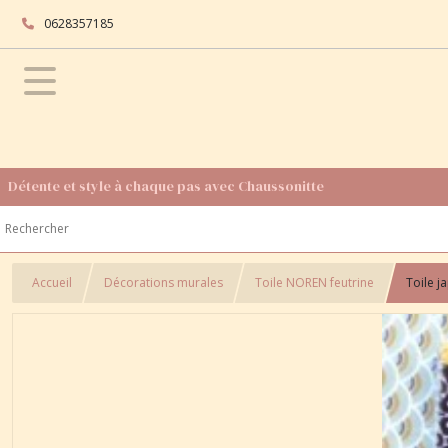
0628357185
Détente et style à chaque pas avec Chaussonitte
Accueil
Décorations murales
Toile NOREN feutrine
Toile j