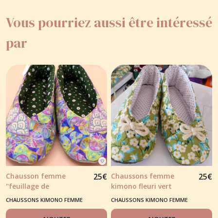
Vous pourriez aussi être intéressé
par
Chausson femme
25
€
Chaussons femme
25
€
"feuillage de
kimono fleuri vert
nénuphars" tons
japonais
CHAUSSONS KIMONO FEMME
CHAUSSONS KIMONO FEMME
vert/violet