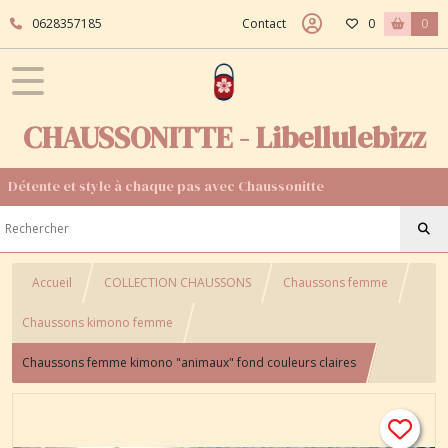
0628357185
Contact
0
0
CHAUSSONITTE - Libellulebizz
Détente et style à chaque pas avec Chaussonitte
Accueil
COLLECTION CHAUSSONS
Chaussons femme
Chaussons kimono femme
Chaussons femme kimono "animaux" fond couleurs claires