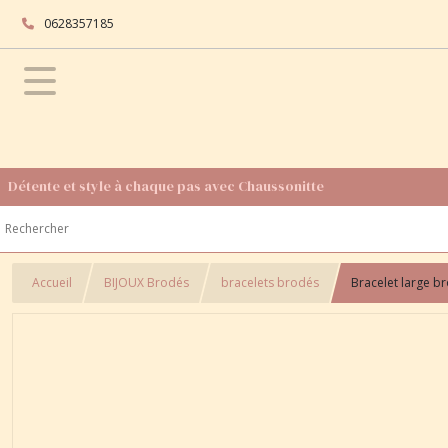
0628357185
Détente et style à chaque pas avec Chaussonitte
Accueil
BIJOUX Brodés
bracelets brodés
Bracelet large br