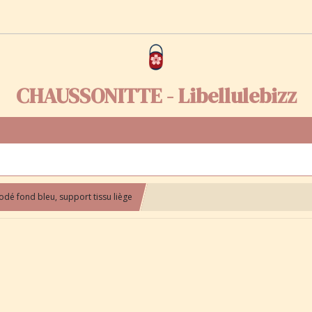
CHAUSSONITTE - Libellulebizz
odé fond bleu, support tissu liège