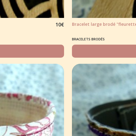
10
€
Bracelet large brodé "fleurette
BRACELETS BRODÉS