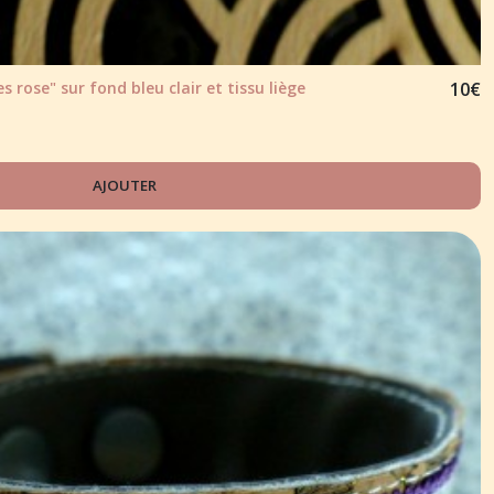
s rose" sur fond bleu clair et tissu liège
10
€
AJOUTER