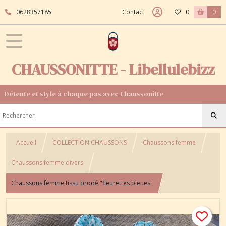
0628357185
Contact
0
0
CHAUSSONITTE - Libellulebizz
Détente et style à chaque pas avec Chaussonitte
Accueil
COLLECTION CHAUSSONS
Chaussons femme
Chaussons femme divers
Chaussons femme tissu brodé "fleurettes bleues"