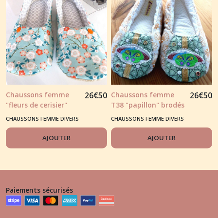
Chaussons femme
26
€
50
Chaussons femme
26
€
50
"fleurs de cerisier"
T38 "papillon" brodés
tons bleu clair et
CHAUSSONS FEMME DIVERS
CHAUSSONS FEMME DIVERS
notes orange
AJOUTER
AJOUTER
Paiements sécurisés