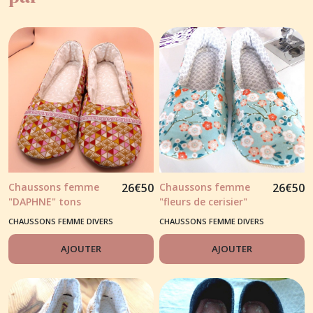
Chaussons femme
26
€
50
Chaussons femme
26
€
50
"DAPHNE" tons
"fleurs de cerisier"
rouge/rose/jaune
tons bleu clair et
CHAUSSONS FEMME DIVERS
CHAUSSONS FEMME DIVERS
notes orange
AJOUTER
AJOUTER