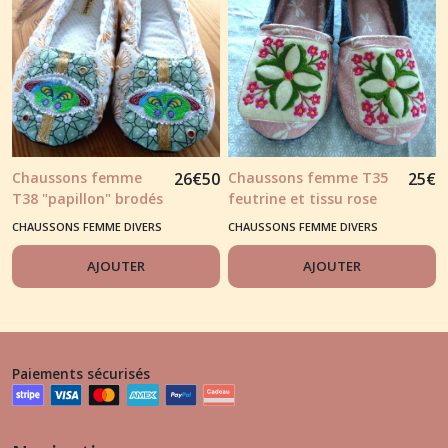
Chaussons femme
26
€
50
Chaussons femme T35
25
€
T38 "papillon" brodés
feutrine et tissu rose
"rosace brodée dessus
CHAUSSONS FEMME DIVERS
CHAUSSONS FEMME DIVERS
de pieds.
AJOUTER
AJOUTER
Paiements sécurisés