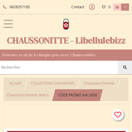
0628357185
Contact
0
0
CHAUSSONITTE - Libellulebizz
Détente et style à chaque pas avec Chaussonitte
Accueil
COLLECTION CHAUSSONS
Chaussons femme
Chaussons femme divers
CODE PROMO été 2026