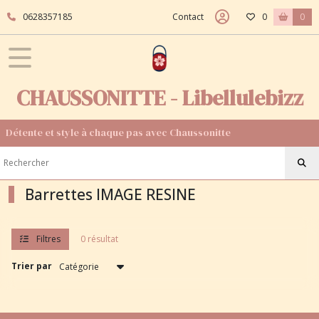
Fermer
0628357185
Contact
0
0
FILTRES
Tous
CHAUSSONITTE - Libellulebizz
les
produits
Détente et style à chaque pas avec Chaussonitte
Afficher
les
Barrettes IMAGE RESINE
résultats
Filtres
0 résultat
Trier par