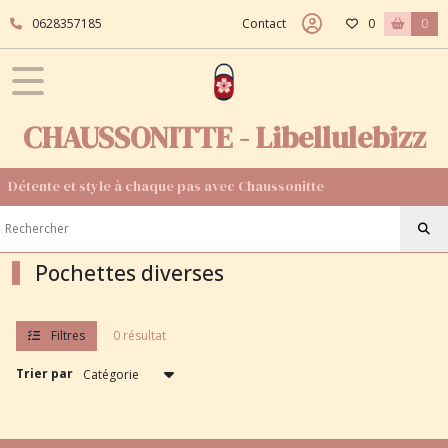
Fermer
0628357185
Contact
0
0
FILTRES
Tous
CHAUSSONITTE - Libellulebizz
les
produits
Détente et style à chaque pas avec Chaussonitte
Afficher
les
Pochettes diverses
résultats
Filtres
0 résultat
Trier par