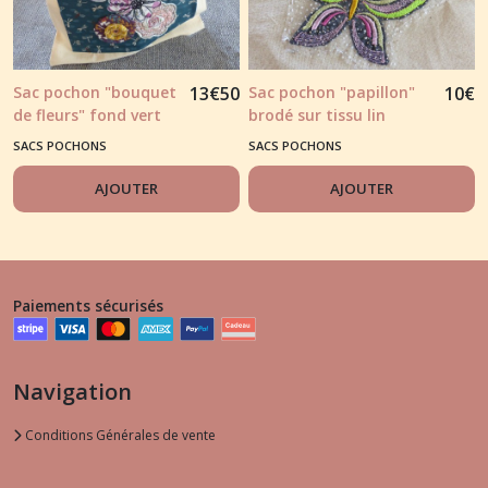
Sac pochon "bouquet
13
€
50
Sac pochon "papillon"
10
€
de fleurs" fond vert
brodé sur tissu lin
foncé et piqué libre
naturel
SACS POCHONS
SACS POCHONS
AJOUTER
AJOUTER
Paiements sécurisés
Navigation
Conditions Générales de vente