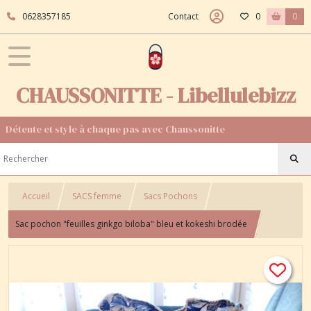
0628357185
Contact
0
0
CHAUSSONITTE - Libellulebizz
Détente et style à chaque pas avec Chaussonitte
Accueil
SACS femme
Sacs Pochons
Sac pochon "feuilles ginkgo biloba" bleu et kokeshi brodée