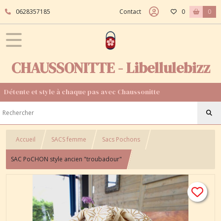
0628357185
Contact
0
0
CHAUSSONITTE - Libellulebizz
Détente et style à chaque pas avec Chaussonitte
Accueil
SACS femme
Sacs Pochons
SAC PoCHON style ancien "troubadour"