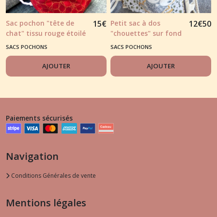
Sac pochon "tête de
15
€
Petit sac à dos
12
€
50
chat" tissu rouge étoilé
"chouettes" sur fond
et notes dorures
fleuri naturel
SACS POCHONS
SACS POCHONS
AJOUTER
AJOUTER
Paiements sécurisés
Navigation
Conditions Générales de vente
Mentions légales