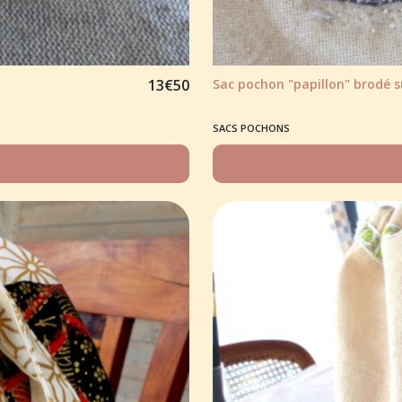
13
€
50
Sac pochon "papillon" brodé su
SACS POCHONS