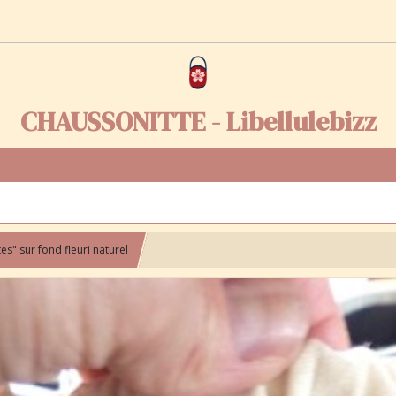
CHAUSSONITTE - Libellulebizz
es" sur fond fleuri naturel