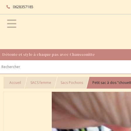
0628357185
Détente et style à chaque pas avec Chaussonitte
Accueil
SACS femme
Sacs Pochons
Petit sac à dos "chouett