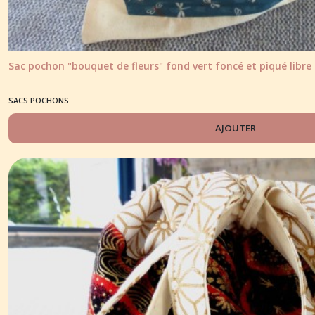
Sac pochon "bouquet de fleurs" fond vert foncé et piqué libre
SACS POCHONS
AJOUTER