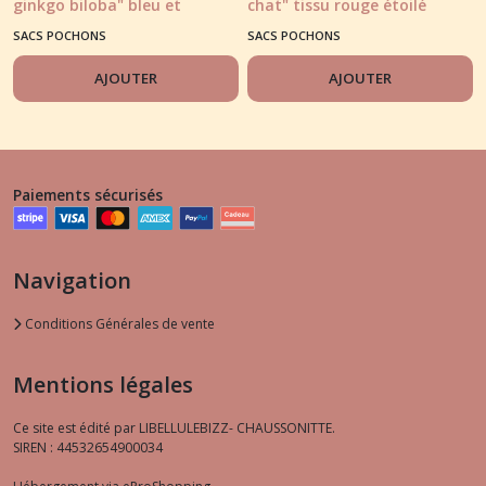
ginkgo biloba" bleu et
chat" tissu rouge étoilé
kokeshi brodée
et notes dorures
SACS POCHONS
SACS POCHONS
AJOUTER
AJOUTER
Paiements sécurisés
Navigation
Conditions Générales de vente
Mentions légales
Ce site est édité par LIBELLULEBIZZ- CHAUSSONITTE.
SIREN : 44532654900034