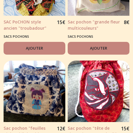
SAC PoCHON style
15
€
Sac pochon "grande fleur
8
€
ancien "troubadour"
multicouleurs"
SACS POCHONS
SACS POCHONS
AJOUTER
AJOUTER
Sac pochon "feuilles
12
€
Sac pochon "tête de
15
€