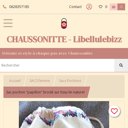
0628357185
Contact
0
0
CHAUSSONITTE - Libellulebizz
Détente et style à chaque pas avec Chaussonitte
Accueil
SACS femme
Sacs Pochons
Sac pochon "papillon" brodé sur tissu lin naturel