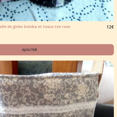
le de ginko boloba et tissus ton rose
12
€
AJOUTER