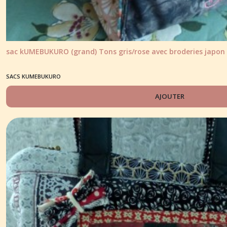
sac kUMEBUKURO (grand) Tons gris/rose avec broderies japon
SACS KUMEBUKURO
AJOUTER