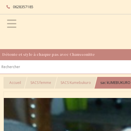
0628357185
Détente et style à chaque pas avec Chaussonitte
Accueil
SACS femme
SACS Kumebukuro
sac kUMEBUKURO ti