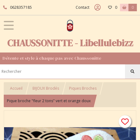
0628357185
Contact
0
0
CHAUSSONITTE - Libellulebizz
Détente et style à chaque pas avec Chaussonitte
Accueil
BIJOUX Brodés
Piques Broches
Pique broche "fleur 2 tons" vert et orange doux