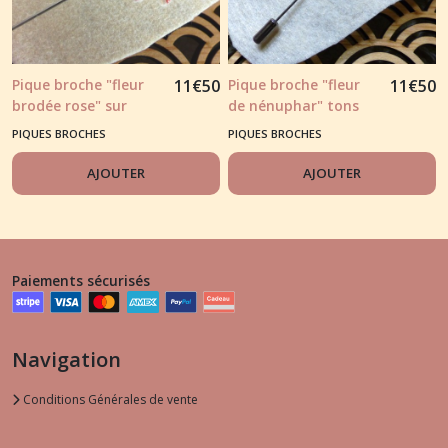
Pique broche "fleur
11
€
50
Pique broche "fleur
11
€
50
brodée rose" sur
de nénuphar" tons
feutrine fine écrue
jaune et vert doux
PIQUES BROCHES
PIQUES BROCHES
AJOUTER
AJOUTER
Paiements sécurisés
Navigation
Conditions Générales de vente