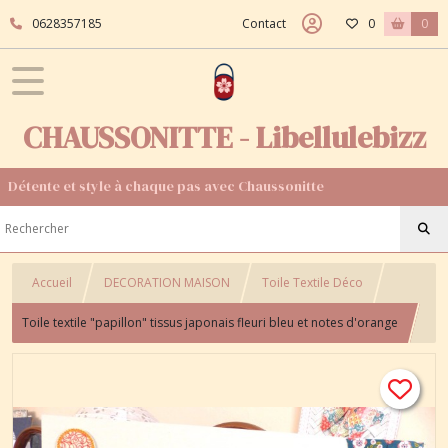
0628357185
Contact
0
0
CHAUSSONITTE - Libellulebizz
Détente et style à chaque pas avec Chaussonitte
Accueil
DECORATION MAISON
Toile Textile Déco
Toile textile "papillon" tissus japonais fleuri bleu et notes d'orange