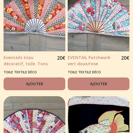
Eventails tissu
20
€
EVENTAIL Patchwork
20
€
décoratif, toile. Tons
vert doux/rose
rouge et noir
TOILE TEXTILE DÉCO
TOILE TEXTILE DÉCO
AJOUTER
AJOUTER