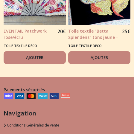
EVENTAIL Patchwork
20
€
Toile textile "Betta
25
€
rose/écru
Splendens" tons jaune -
orange
TOILE TEXTILE DÉCO
TOILE TEXTILE DÉCO
AJOUTER
AJOUTER
Paiements sécurisés
Navigation
Conditions Générales de vente