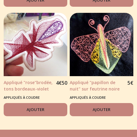
Appliqué "rose"brodée,
4
€
50
Appliqué "papillon de
5
€
tons bordeaux-violet
nuit" sur feutrine noire
APPLIQUÉS À COUDRE
APPLIQUÉS À COUDRE
AJOUTER
AJOUTER