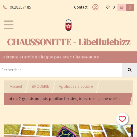
0628357185
Contact
0
0
CHAUSSONITTE - Libellulebizz
Détente et style à chaque pas avec Chaussonitte
Accueil
BRODERIE
Appliqués à coudre
Lot de 2 grands noeuds papillon brodés, tons rose - jaune doré au
fond noir