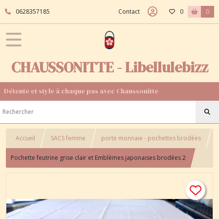
0628357185
Contact
0
0
CHAUSSONITTE - Libellulebizz
Détente et style à chaque pas avec Chaussonitte
Accueil
SACS femme
porte monnaie - pochettes brodées
Pochette feutrine grise clair et Emblèmes japonaises brodées 2