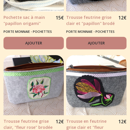
Pochette sac à main
15
€
Trousse feutrine grise
12
€
"papillon origami"
clair et "papillon" brodé
PORTE MONNAIE - POCHETTES
PORTE MONNAIE - POCHETTES
BRODÉES
BRODÉES
AJOUTER
AJOUTER
Trousse feutrine grise
12
€
Trousse en feutrine
12
€
clair, "fleur rose" brodée
grise clair et "fleur