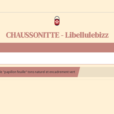
CHAUSSONITTE - Libellulebizz
ile "papillon feuille" tons naturel et encadrement vert