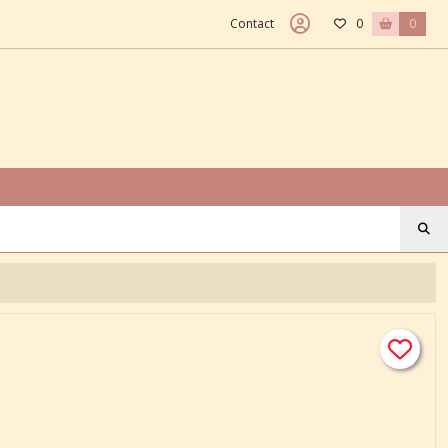
Contact
0
0