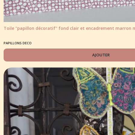
Toile "papillon décoratif" fond clair et encadrement marron
PAPILLONS DECO
AJOUTER