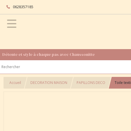
0628357185
Détente et style à chaque pas avec Chaussonitte
Accueil
DECORATION MAISON
PAPILLONS DECO
Toile text