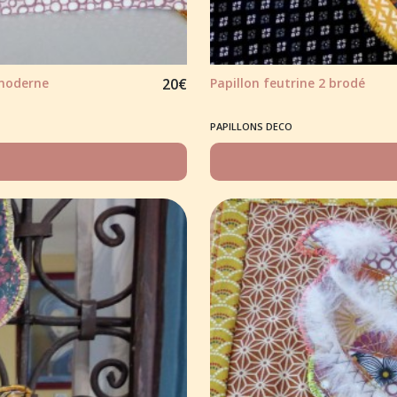
 moderne
20
€
Papillon feutrine 2 brodé
PAPILLONS DECO