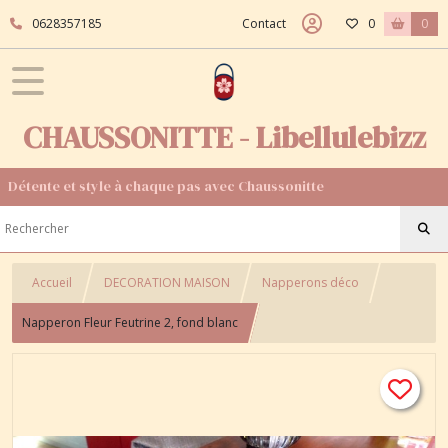
0628357185
Contact
0
0
CHAUSSONITTE - Libellulebizz
Détente et style à chaque pas avec Chaussonitte
Accueil
DECORATION MAISON
Napperons déco
Napperon Fleur Feutrine 2, fond blanc