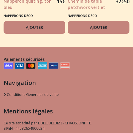
Napperon quilting, ton
15
€
Chemin de table
32
€
50
bleu
patchwork vert et
broderies
NAPPERONS DÉCO
NAPPERONS DÉCO
AJOUTER
AJOUTER
Paiements sécurisés
Navigation
Conditions Générales de vente
Mentions légales
Ce site est édité par LIBELLULEBIZZ- CHAUSSONITTE.
SIREN : 44532654900034